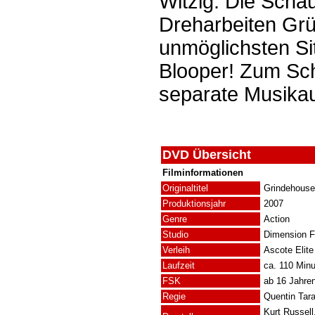
Witzig: Die Scha
Dreharbeiten Grü
unmöglichsten Si
Blooper! Zum Schl
separate Musika
DVD Übersicht
Filminformationen
Originaltitel
Grindehouse
Produktionsjahr
2007
Genre
Action
Studio
Dimension F
Verleih
Ascote Elit
Laufzeit
ca. 110 Min
FSK
ab 16 Jahre
Regie
Quentin Tara
Kurt Russell