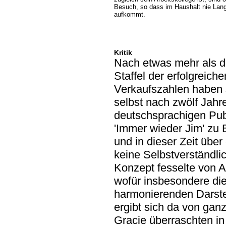
Besuch, so dass im Haushalt nie Lan
aufkommt.
Kritik
Nach etwas mehr als dr
Staffel der erfolgreich
Verkaufszahlen haben 
selbst nach zwölf Jahre
deutschsprachigen Publ
'Immer wieder Jim' zu
und in dieser Zeit übe
keine Selbstverständli
Konzept fesselte von A
wofür insbesondere di
harmonierenden Darstel
ergibt sich da von gan
Gracie überraschten in 