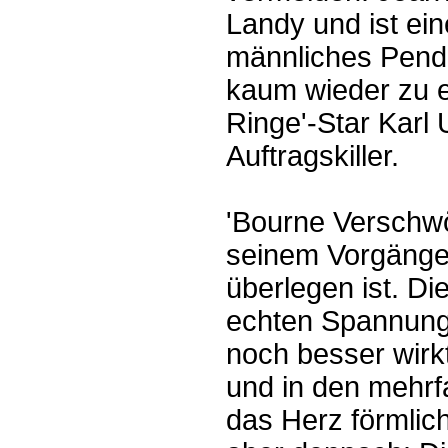
Landy und ist ein
männliches Penda
kaum wieder zu er
Ringe'-Star Karl 
Auftragskiller.
'Bourne Verschwör
seinem Vorgänger
überlegen ist. Di
echten Spannung, 
noch besser wirk
und in den mehr
das Herz förmlic