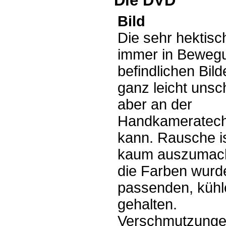
Die DVD
Bild
Die sehr hektisc
immer in Beweg
befindlichen Bild
ganz leicht unsc
aber an der
Handkameratechn
kann. Rausche is
kaum auszumac
die Farben wurd
passenden, küh
gehalten.
Verschmutzunge