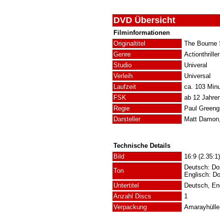
DVD Übersicht
Filminformationen
Originaltitel
The Bourne
Genre
Actionthriller
Studio
Univeral
Verleih
Universal
Laufzeit
ca. 103 Min
FSK
ab 12 Jahre
Regie
Paul Greeng
Darsteller
Matt Damon, 
Technische Details
Bild
16:9 (2.35:1)
Deutsch: Dol
Ton
Englisch: Do
Untertitel
Deutsch, En
Anzahl Discs
1
Verpackung
Amarayhülle 