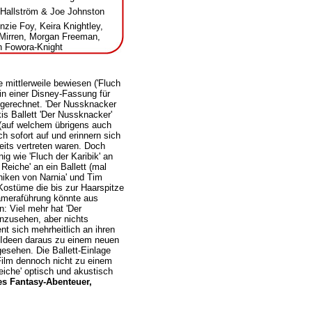
Hallström & Joe Johnston
zie Foy, Keira Knightley,
Mirren, Morgan Freeman,
 Fowora-Knight
 mittlerweile bewiesen ('Fluch
 in einer Disney-Fassung für
 gerechnet. 'Der Nussknacker
is Ballett 'Der Nussknacker'
(auf welchem übrigens auch
h sofort auf und erinnern sich
eits vertreten waren. Doch
g wie 'Fluch der Karibik' an
 Reiche' an ein Ballett (mal
niken von Narnia' und Tim
 Kostüme die bis zur Haarspitze
Kameraführung könnte aus
: Viel mehr hat 'Der
anzusehen, aber nichts
ent sich mehrheitlich an ihren
en Ideen daraus zu einem neuen
esehen. Die Ballett-Einlage
 Film dennoch nicht zu einem
iche' optisch und akustisch
es Fantasy-Abenteuer,