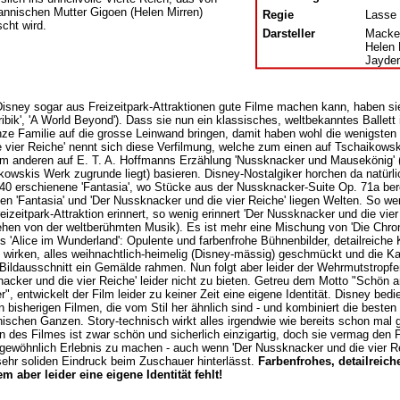
rannischen Mutter Gigoen (Helen Mirren)
Regie
Lasse 
scht wird.
Darsteller
Macken
Helen 
Jayden
isney sogar aus Freizeitpark-Attraktionen gute Filme machen kann, haben sie
ribik', 'A World Beyond'). Dass sie nun ein klassisches, weltbekanntes Ballett
nze Familie auf die grosse Leinwand bringen, damit haben wohl die wenigsten
e vier Reiche' nennt sich diese Verfilmung, welche zum einen auf Tschaikowsk
m anderen auf E. T. A. Hoffmanns Erzählung 'Nussknacker und Mausekönig' 
kowskis Werk zugrunde liegt) basieren. Disney-Nostalgiker horchen da natürlic
40 erschienene 'Fantasia', wo Stücke aus der Nussknacker-Suite Op. 71a ber
en 'Fantasia' und 'Der Nussknacker und die vier Reiche' liegen Welten. So weni
eizeitpark-Attraktion erinnert, so wenig erinnert 'Der Nussknacker und die vier
hen von der weltberühmten Musik). Es ist mehr eine Mischung von 'Die Chro
's 'Alice im Wunderland': Opulente und farbenfrohe Bühnenbilder, detailreiche
t wirken, alles weihnachtlich-heimelig (Disney-mässig) geschmückt und die 
Bildausschnitt ein Gemälde rahmen. Nun folgt aber leider der Wehrmutstropfen
acker und die vier Reiche' leider nicht zu bieten. Getreu dem Motto "Schön 
r", entwickelt der Film leider zu keiner Zeit eine eigene Identität. Disney bedi
n bisherigen Filmen, die vom Stil her ähnlich sind - und kombiniert die best
ischen Ganzen. Story-technisch wirkt alles irgendwie wie bereits schon mal g
en des Filmes ist zwar schön und sicherlich einzigartig, doch sie vermag den
gewöhnlich Erlebnis zu machen - auch wenn 'Der Nussknacker und die vier Re
sehr soliden Eindruck beim Zuschauer hinterlässt.
Farbenfrohes, detailreich
m aber leider eine eigene Identität fehlt!