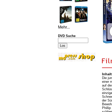
Mehr...
DVD Suche
Inhalt
Die ju
einer m
auf di
Schlüs
einzig
Schnee
der Süs
Bewohn
Philli
schlies