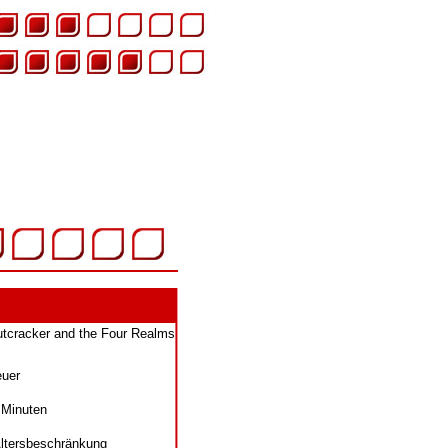
tcracker and the Four Realms
euer
 Minuten
ltersbeschränkung