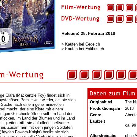
Release: 28. Februar 2019
>
Kaufen bei Cede.ch
>
Kaufen bei Exlibris.ch
nge Clara (Mackenzie Foy) findet sich in
ysteriösen Parallelwelt wieder, als sie sich
Originaltitel
The Nu
e Suche nach einem geheimnisvollen
Produktionsjahr
2018
sel macht, der eine Kiste mit einem
artigen Geschenk öffnen soll. Im Land der
Genre
Abent
flocken, im Land der Blumen und im Land
Laufzeit
sigkeiten trifft sie auf allerlei seltsame
ca. 99
er. Zusammen mit dem jungen Soldaten
p (Jayden Fowora-Knight) begibt sie sich
Altersfreigabe
ohne A
slich ins unheilvolle Vierte Reich, das von