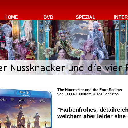
HOME
DVD
SPEZIAL
INTE
The Nutcracker and the Four Realms
von
Lasse Hallström & Joe Johnston
"Farbenfrohes, detailreic
welchem aber leider eine e