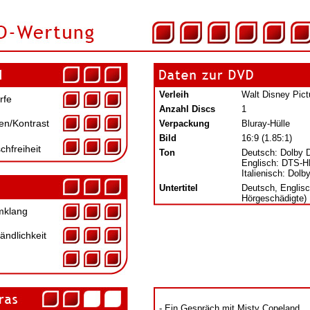
Verleih
Walt Disney Pic
rfe
Anzahl Discs
1
en/Kontrast
Verpackung
Bluray-Hülle
Bild
16:9 (1.85:1)
chfreiheit
Ton
Deutsch: Dolby D
Englisch: DTS-H
Italienisch: Dolby
Untertitel
Deutsch, Englisc
Hörgeschädigte)
klang
ändlichkeit
- Ein Gespräch mit Misty Copeland