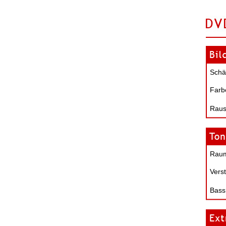
Schä
Farb
Raus
Raum
Verst
Bass