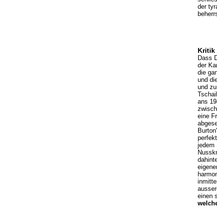
der ty
beherr
Kritik
Dass D
der Ka
die ga
und di
und zu
Tschai
ans 19
zwisch
eine Fr
abgese
Burton
perfek
jedem 
Nusskn
dahinte
eigene
harmon
inmitt
ausser
einen 
welche