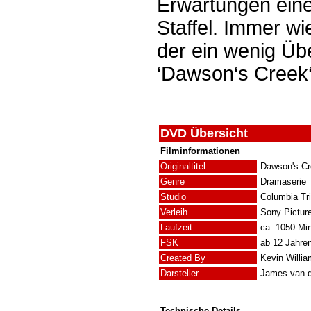
Erwartungen eine
Staffel. Immer wi
der ein wenig Übe
‘Dawson‘s Creek‘ 
DVD Übersicht
Filminformationen
Originaltitel
Dawson's Cr
Genre
Dramaserie
Studio
Columbia Tri
Verleih
Sony Pictur
Laufzeit
ca. 1050 Mi
FSK
ab 12 Jahre
Created By
Kevin Willi
Darsteller
James van d
Technische Details