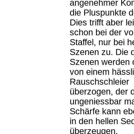
angenehmer Kont
die Pluspunkte d
Dies trifft aber le
schon bei der vo
Staffel, nur bei h
Szenen zu. Die 
Szenen werden 
von einem hässl
Rauschschleier
überzogen, der d
ungeniessbar ma
Schärfe kann ebe
in den hellen S
überzeugen.