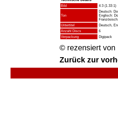
Bild
4:3 (1.33:1)
Deutsch: Dol
Ton
Englisch: Do
Französisch:
Untertitel
Deutsch, Eng
Anzahl Discs
6
Verpackung
Digipack
© rezensiert von
Zurück zur vorh