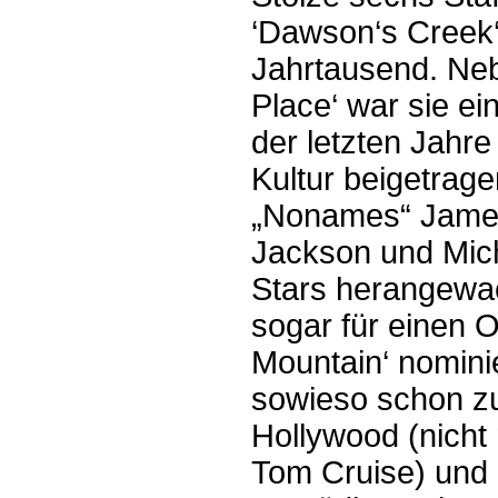
‘Dawson‘s Creek‘
Jahrtausend. Neb
Place‘ war sie ei
der letzten Jahre
Kultur beigetrag
„Nonames“ James
Jackson und Mich
Stars herangewach
sogar für einen O
Mountain‘ nominie
sowieso schon z
Hollywood (nich
Tom Cruise) und 