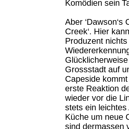
Komödien sein Tal
Aber ‘Dawson‘s C
Creek‘. Hier kan
Produzent nichts
Wiedererkennung
Glücklicherweise 
Grossstadt auf un
Capeside kommt n
erste Reaktion d
wieder vor die Li
stets ein leichte
Küche um neue C
sind dermassen v