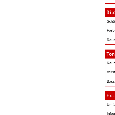
Schä
Farb
Raus
Raum
Verst
Bass
Umf
Infog