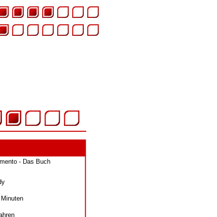
imento - Das Buch
dy
 Minuten
ahren