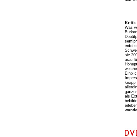
Kritik
Was vo
Burkar
Debütp
semipr
entdec
Schwei
sie 20
urauffü
Höhepu
welche
Einblic
Impres
knapp 
allerd
ganzes
als Ex
bebilde
erlebe
wunder