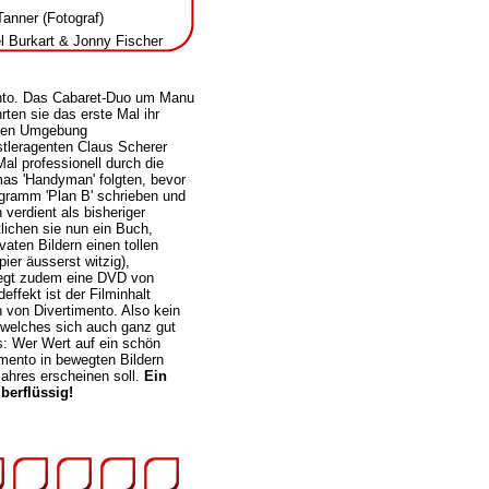
anner (Fotograf)
 Burkart & Jonny Fischer
ento. Das Cabaret-Duo um Manu
rten sie das erste Mal ihr
heren Umgebung
stleragenten Claus Scherer
al professionell durch die
as 'Handyman' folgten, bevor
gramm 'Plan B' schrieben und
 verdient als bisheriger
lichen sie nun ein Buch,
aten Bildern einen tollen
ier äusserst witzig),
liegt zudem eine DVD von
ffekt ist der Filminhalt
von Divertimento. Also kein
 welches sich auch ganz gut
: Wer Wert auf ein schön
timento in bewegten Bildern
ahres erscheinen soll.
Ein
berflüssig!