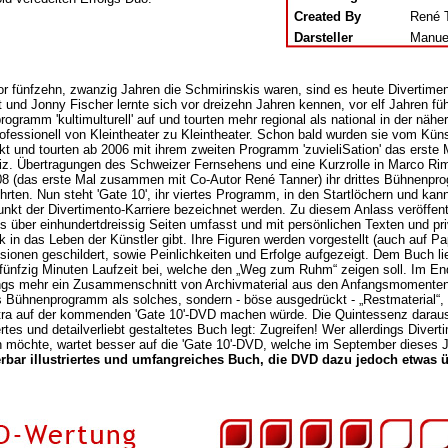
Created By
René T
Darsteller
Manuel
r fünfzehn, zwanzig Jahren die Schmirinskis waren, sind es heute Divertim
t und Jonny Fischer lernte sich vor dreizehn Jahren kennen, vor elf Jahren füh
rogramm 'kultimulturell' auf und tourten mehr regional als national in der nä
ofessionell von Kleintheater zu Kleintheater. Schon bald wurden sie vom Kün
kt und tourten ab 2006 mit ihrem zweiten Programm 'zuvieliSation' das erste M
z. Übertragungen des Schweizer Fernsehens und eine Kurzrolle in Marco Rim
08 (das erste Mal zusammen mit Co-Autor René Tanner) ihr drittes Bühnenpro
hrten. Nun steht 'Gate 10', ihr viertes Programm, in den Startlöchern und kann
nkt der Divertimento-Karriere bezeichnet werden. Zu diesem Anlass veröffent
s über einhundertdreissig Seiten umfasst und mit persönlichen Texten und priv
k in das Leben der Künstler gibt. Ihre Figuren werden vorgestellt (auch auf Pap
sionen geschildert, sowie Peinlichkeiten und Erfolge aufgezeigt. Dem Buch 
fünfzig Minuten Laufzeit bei, welche den „Weg zum Ruhm“ zeigen soll. Im Ende
ings mehr ein Zusammenschnitt von Archivmaterial aus den Anfangsmomenten 
 Bühnenprogramm als solches, sondern - böse ausgedrückt - „Restmaterial“,
tra auf der kommenden 'Gate 10'-DVD machen würde. Die Quintessenz daraus
rtes und detailverliebt gestaltetes Buch legt: Zugreifen! Wer allerdings Diver
n möchte, wartet besser auf die 'Gate 10'-DVD, welche im September dieses J
bar illustriertes und umfangreiches Buch, die DVD dazu jedoch etwas ü