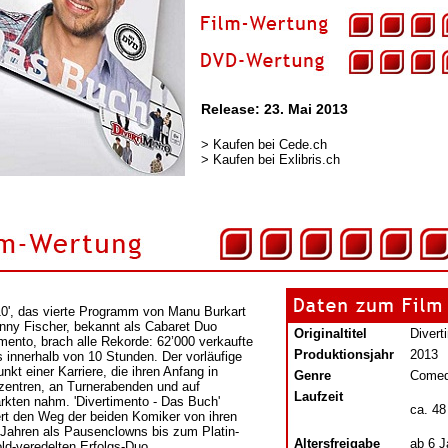
Release: 23. Mai 2013
>
Kaufen bei Cede.ch
>
Kaufen bei Exlibris.ch
10', das vierte Programm von Manu Burkart
nny Fischer, bekannt als Cabaret Duo
Originaltitel
Divert
imento, brach alle Rekorde: 62’000 verkaufte
Produktionsjahr
2013
s innerhalb von 10 Stunden. Der vorläufige
nkt einer Karriere, die ihren Anfang in
Genre
Come
izentren, an Turnerabenden und auf
Laufzeit
kten nahm. 'Divertimento - Das Buch'
ca. 48
riert den Weg der beiden Komiker von ihren
 Jahren als Pausenclowns bis zum Platin-
Altersfreigabe
ab 6 J
ld-veredelten Erfolgs-Duo.