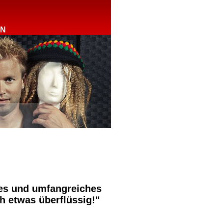
RN
tes und umfangreiches
h etwas überflüssig!"