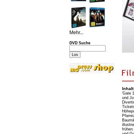
Mehr...
DVD Suche
Inhalt
'Gate 
und Jo
Divert
Ticket
Höhepu
Pfarre
Baumär
illust
frühen
und Go