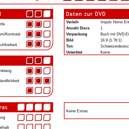
Verleih
Impuls Home Ent
rfe
Anzahl Discs
1
en/Kontrast
Verpackung
Buch mit DVD-Ei
Bild
16:9 (1.78:1)
chfreiheit
Ton
Schweizerdeutsch
Untertitel
Keine
klang
ändlichkeit
Keine Extras
ang
ehalt