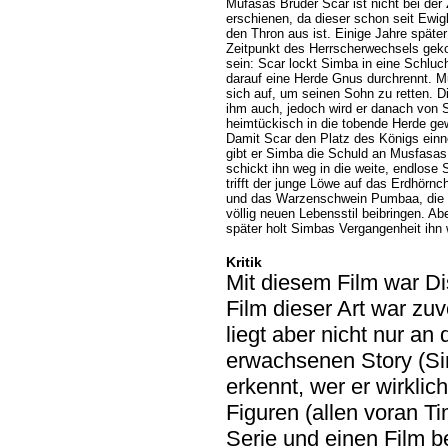
Mufasas Bruder Scar ist nicht bei der
erschienen, da dieser schon seit Ewig
den Thron aus ist. Einige Jahre später
Zeitpunkt des Herrscherwechsels ge
sein: Scar lockt Simba in eine Schluc
darauf eine Herde Gnus durchrennt. 
sich auf, um seinen Sohn zu retten. Di
ihm auch, jedoch wird er danach von 
heimtückisch in die tobende Herde ge
Damit Scar den Platz des Königs ein
gibt er Simba die Schuld an Musfasas
schickt ihn weg in die weite, endlose 
trifft der junge Löwe auf das Erdhörn
und das Warzenschwein Pumbaa, die 
völlig neuen Lebensstil beibringen. Ab
später holt Simbas Vergangenheit ihn w
Kritik
Mit diesem Film war D
Film dieser Art war zuv
liegt aber nicht nur a
erwachsenen Story (Sim
erkennt, wer er wirklic
Figuren (allen voran T
Serie und einen Film 