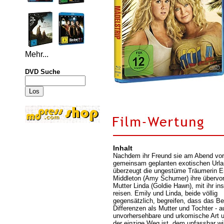
Mehr...
DVD Suche
Inhalt
Nachdem ihr Freund sie am Abend vor
gemeinsam geplanten exotischen Urlau
überzeugt die ungestüme Träumerin E
Middleton (Amy Schumer) ihre übervor
Mutter Linda (Goldie Hawn), mit ihr in
reisen. Emily und Linda, beide völlig
gegensätzlich, begreifen, dass das Bei
Differenzen als Mutter und Tochter - a
unvorhersehbare und urkomische Art 
der einzige Weg ist, dem unfassbar wi