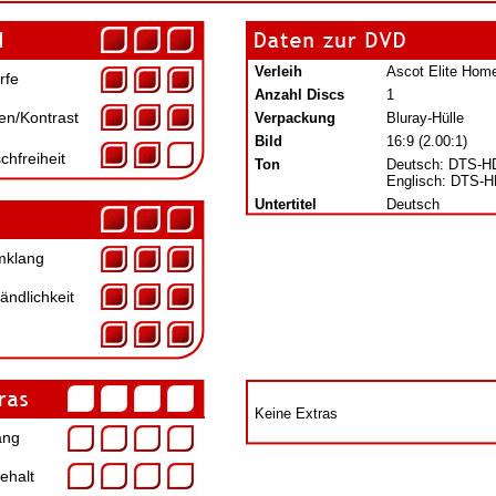
Verleih
Ascot Elite Hom
rfe
Anzahl Discs
1
en/Kontrast
Verpackung
Bluray-Hülle
Bild
16:9 (2.00:1)
chfreiheit
Ton
Deutsch: DTS-HD
Englisch: DTS-H
Untertitel
Deutsch
klang
ändlichkeit
Keine Extras
ang
ehalt