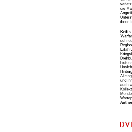
verlet
die Mä
Angreif
Unters
ihnen 
Kritik
'Warfa
schrie
Regiss
Erfahr
Kriegs
Drehbu
histor
Unsich
Hinter
Allein
und ih
auch w
Kollek
Mendoz
Wartep
Authen