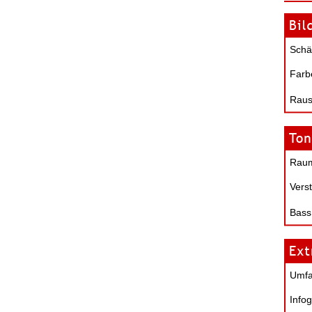
Schä
Farb
Raus
Raum
Verst
Bass
Umf
Infog