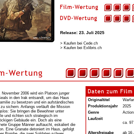
Release: 23. Juli 2025
>
Kaufen bei Cede.ch
>
Kaufen bei Exlibris.ch
 November 2006 wird ein Platoon junger
eals in den Irak entsandt, um das Haus
Originaltitel
Warfa
Familie zu besetzen und ein aufständisches
Produktionsjahr
2025
 zu sichern. Anfangs verläuft die Mission
gslos: Sie bringen die Bewohner unter
Genre
Action
le und richten sich strategisch im
Laufzeit
öckigen Gebäude ein. Doch als eine
ca. 97
nete Gruppe Männer auftaucht, eskaliert die
ion. Eine Granate detoniert im Haus, gefolgt
Altersfreigabe
ab 16 
ner Bombe, die zwei Soldaten schwer