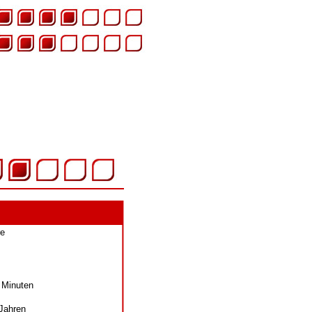
re
 Minuten
Jahren