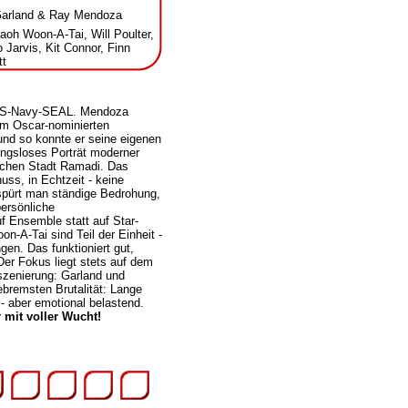
Garland & Ray Mendoza
aoh Woon-A-Tai, Will Poulter,
Jarvis, Kit Connor, Finn
tt
n US-Navy-SEAL. Mendoza
om Oscar-nominierten
und so konnte er seine eigenen
ungsloses Porträt moderner
ischen Stadt Ramadi. Das
uss, in Echtzeit - keine
spürt man ständige Bedrohung,
ersönliche
f Ensemble statt auf Star-
n‑A‑Tai sind Teil der Einheit -
en. Das funktioniert gut,
Der Fokus liegt stets auf dem
nszenierung: Garland und
bremsten Brutalität: Lange
 aber emotional belastend.
 mit voller Wucht!