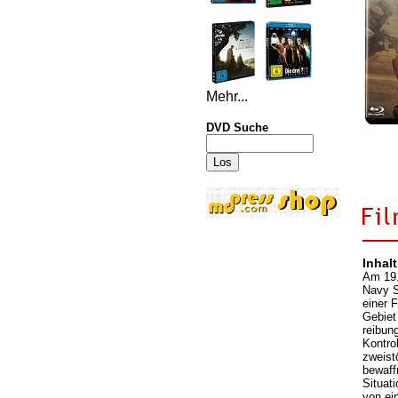
Mehr...
DVD Suche
Inhalt
Am 19.
Navy S
einer 
Gebiet
reibun
Kontrol
zweist
bewaff
Situat
von ei