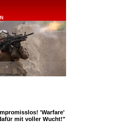
RN
ompromisslos! 'Warfare'
dafür mit voller Wucht!"