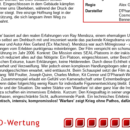
zt. Eingeschlossen in dem Gebäude kämpfen
Regie
Alex 
nner ums Überleben, während der Druck der
Darsteller
D'Phar
er steigt. Ihre einzige Hoffnung liegt in der
Cosmo 
tützung, die sich langsam ihren Weg zu
Benne
bahnt.
re' basiert auf den realen Erfahrungen von Ray Mendoza, einem ehemalige
b selbst am Drehbuch mit und inszeniert wurde das packende Kriegsdrama v
eur und Autor Alex Garland ('Ex Machina'). Mendoza war auch Mitregisseur - 
ungen vom Erlebten punktgenau miteinbringen. Der Film verspricht ein schon
führung im Jahr 2006. Konkret: Die Mission eines SEAL-Platoons in der irak
ch reduziert alles auf das Nötigste: Ein Platoon, eingeschlossen, unter Besch
ischen Exkurse, kaum Erklärungen, keine Heldenreden. Durch diese Echtheit 
erheit und Verzweiflung. Wer jedoch einen komplexen Handlungsbogen oder p
grundgeschichten erwartet, wird enttäuscht. Beim Schauspiel setzt der Film au
gang: Will Poulter, Joseph Quinn, Charles Melton, Kit Connor und D’Pharaoh Woo
r Zusammenspiel erlaubt ein Gefühl von Kameradschaft unter Extrembedingung
enn dabei folgerichtig wenig Raum für individuelle Figurenentwicklung bleibt. 
tiv und der Situation. Die wahre Stärke von 'Warefare' ist aber ganz klar die I
a schaffen ein immersives Erlebnis. Kurzum: Den Kriegsalltag in seiner unge
hasen, eingeschränkte Sicht, aufkommende Panik. Ein technisches Erlebnis -
tisch, intensiv, kompromisslos! 'Warfare' zeigt Krieg ohne Pathos, dafür