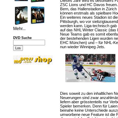
Dieses Jahr wird es besonders F
ZSC Lions und HC Davos freuen. 
Bern, das Hallenstadion in Zürich 
können erstmals als spielbare H
Ein weiteres neues Stadion ist die
Pittsburgh, wo vor siebzigtausen
werden kann. Liga-technisch gab
Mehr...
auf das NHL Winter Classic (das 
Neue Teams gab es somit ebenfalls
DVD Suche
der bestehenden Ligen wurden neu
EHC München) und – für NHL-Kenn
nun wieder Winnipeg Jets.
Dies soweit zu den inhaltlichen 
Neuerungen sind zwar anzahlmäss
liefern aber grösstenteils nur Verb
Spieler bemerken. Denn für Laien 
beinahe keine Unterschiede aus
umworbene neue Feature ist die F