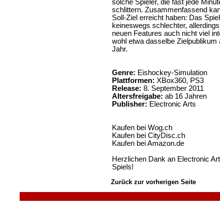
solche Spieler, die fast jede Minute
schlittern. Zusammenfassend ka
Soll-Ziel erreicht haben: Das Spie
keineswegs schlechter, allerdings
neuen Features auch nicht viel i
wohl etwa dasselbe Zielpublikum 
Jahr.
Genre:
Eishockey-Simulation
Plattformen:
XBox360, PS3
Release:
8. September 2011
Altersfreigabe:
ab 16 Jahren
Publisher:
Electronic Arts
Kaufen bei
Wog.ch
Kaufen bei
CityDisc.ch
Kaufen bei
Amazon.de
Herzlichen Dank an Electronic A
Spiels!
Zurück zur vorherigen Seite