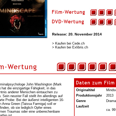
Release: 20. November 2014
>
Kaufen bei Cede.ch
>
Kaufen bei Exlibris.ch
iminalpsychologe John Washington (Mark
 hat die einzigartige Fähigkeit, in das
Originaltitel
Minds
tnis anderer Menschen eintauchen zu
Produktionsjahr
2013
 Sein neuster Fall stellt ihn allerdings auf
rte Probe: Bei der äußerst intelligenten 16-
Genre
Drama
en Anna Green (Taissa Farmiga) soll er
Laufzeit
inden, ob sie lediglich Opfer eines
ca. 99
men Traumas oder eine unberechenbare
thin ist...