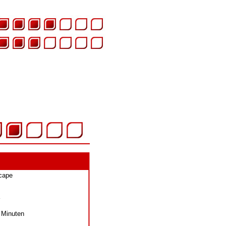
cape
 Minuten