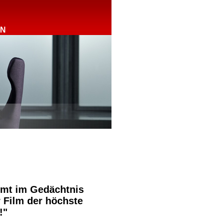
RN
mmt im Gedächtnis
r Film der höchste
!"