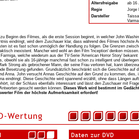
Altersfreigabe
ab 16 
Regie
Jorge
Darsteller
Taissa
Varma,
zu Beginn des Filmes, als die erste Session beginnt, in welcher John Washin
tnis eindringt, wird dem Zuschauer klar, dass während des Filmes höchste A
ten ist es fast schon unmöglich der Handlung zu folgen. Die Grenzen zwisc
raktisch inexistent. Mancher wird wohl an den Film 'Inception' denken müssen
 Farmiga, welche wiederum aus der TV-Serie 'American Horror Story' bekannt is
s, obwohl sie als 16-jährige manchmal fast schon zu intelligent und überleg
ark Strong als gebrochener Mann, der seine Frau verloren hat, kann überzeu
de Besetzung gefunden. Grundsätzlich beschränkt sich die Geschichte auf d
nd Anna. John versucht Annas Geschichte auf den Grund zu kommen, dies, i
na eindringt. Diese Geschichte wird spannend erzählt, ohne dass Längen auftr
ehört, ist der Schluss ebenfalls interessant und lässt den Zuschauer mit Fra
 Antworten gesucht werden können.
Dieses Werk wird bestimmt im Gedächt
werter Film der höchste Aufmerksamkeit erfordert!