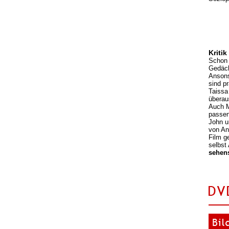
Kritik
Schon 
Gedäch
Ansons
sind p
Taissa
überau
Auch M
passen
John u
von An
Film g
selbst
sehens