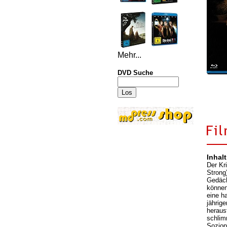
Mehr...
DVD Suche
Inhalt
Der Kr
Strong)
Gedäch
können.
eine ha
jährig
herausf
schlim
Soziopa