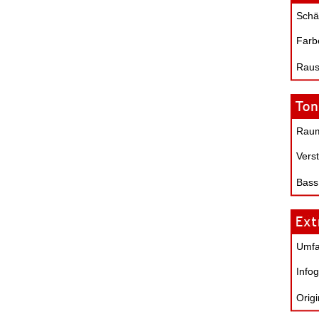
Schä
Farb
Raus
Raum
Verst
Bass
Umf
Infog
Origi