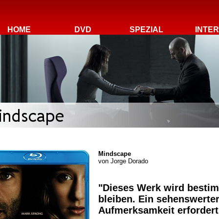
HOME
DVD
SPEZIAL
INTE
Mindscape
von
Jorge Dorado
"Dieses Werk wird besti
bleiben. Ein sehenswerte
Aufmerksamkeit erfordert