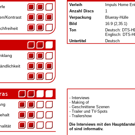
Verleih
Impuls Home Ent
rfe
Anzahl Discs
1
en/Kontrast
Verpackung
Blueray-Hülle
Bild
16:9 (2,35:1)
chfreiheit
Ton
Deutsch: DTS-HD
Englisch: DTS-H
Untertitel
Deutsch
klang
ändlichkeit
- Interviews
- Making of
ang
- Geschnittene Szenen
- Trailer und TV-Spots
ehalt
- Trailershow
Die Interviews mit den Hauptdarst
nalität
of sind informativ.